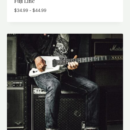
Fuji Line
Prijsklasse:
$
34.99
-
$
44.99
$34.99
tot
$44.99