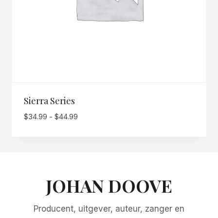
Sierra Series
Prijsklasse:
$
34.99
-
$
44.99
$34.99
tot
$44.99
JOHAN DOOVE
Producent, uitgever, auteur, zanger en