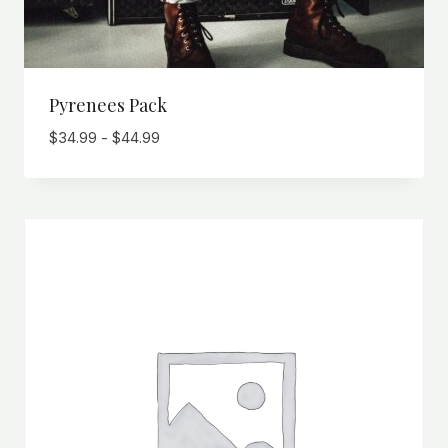
Pyrenees Pack
Prijsklasse:
$
34.99
-
$
44.99
$34.99
tot
$44.99