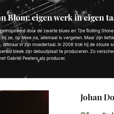
an Blom: eigen werk in eigen ta
geïnspireerd door de zwarte blues en The Rolling Stones.
at hij ze, op twee na, allemaal is vergeten. Maar zijn li
, ditmaal in zijn moedertaal. In 2008 trok hij de stoute
bereid bleek zijn debuutplaat te produceren. Zo verschee
et Gabriël Peeters als producer.
Johan Do