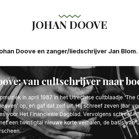
k
JOHAN DOOVE
ohan Doove en zanger/liedschrijver Jan Blom.
ove: van cultschrijver naar b
muziek in april 1987 in het Utrechtse cultblaadje ‘The G
eaven’ op, en gaf dat zelf uit. Hij schreef zeven jaar v
nsies voor Het Financieele Dagblad. Vervolgens schreef 
 een twintigtal nieuwe korte verhalen, de basis van Joh
rscheen.