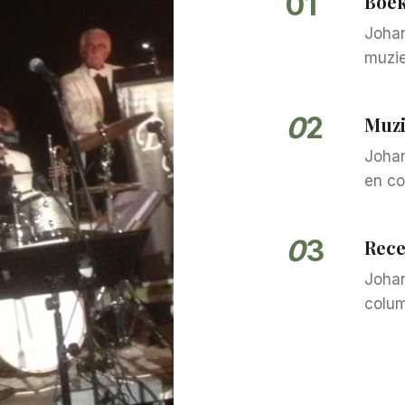
01
Boek
Johan
muzie
0
2
Muzi
Johan
en co
0
3
Rece
Johan
colum