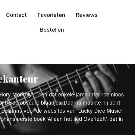
Contact
Favorieten
Reviews
Bestellen
oekauteur
lory Monthly’. Toen dat enkele jaren later roemloos
oor beide obscure blaadjes. Daarna maakte hij acht
hij columns voor de websites van ‘Lucky Dice Music’
ans eerste boek ‘Alleen het lied Overleeft’, dat in